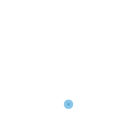
Fin
info@gruposystem.com.ec
Sede principal: Cuenca-Ecuador